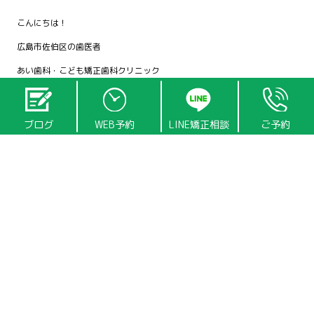
こんにちは！
広島市佐伯区の歯医者
あい歯科・こども矯正歯科クリニック
院長の田中です
ブログ
WEB予約
LINE矯正相談
ご予約
私はMRC矯正に取り組んでいますが、私とMRC矯正との出会いは約１０年
前に趣味でトライアスロンに参加していた頃に遡ります
当時歯科の世界からスポーツの世界に貢献できないかと考えた末にネット
で拾ってきた「姿勢咬合セミナー」というセミナーに参加したことから始
まりました
ただそのセミナーの講師は少し変わった方で内容も何を言ってるのか把握
できずに終わってしまいました