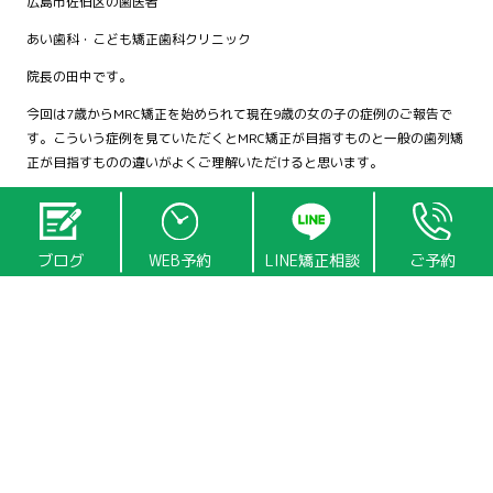
広島市佐伯区の歯医者
あい歯科・こども矯正歯科クリニック
院長の田中です。
今回は7歳からMRC矯正を始められて現在9歳の女の子の症例のご報告で
す。こういう症例を見ていただくとMRC矯正が目指すものと一般の歯列矯
正が目指すものの違いがよくご理解いただけると思います。
ブログ
WEB予約
LINE矯正相談
ご予約
これは2022年2月の初診時の口腔内写真です。上顎が狭く前歯が並んでい
ません。