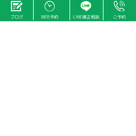
今回はあい歯科のMRC矯正が簡単にできるようになったことのお話です！
ブログ
WEB予約
LINE矯正相談
ご予約
あい歯科ではMRC矯正を子ども矯正に取り入れています。それは呼吸や睡
眠の改善に有効である可能性が高いからです。
ただMRC矯正にも欠点があります。それは難しさでしょう。
『なんでそのトレーニングが必要かが分かりにくい」時には「民間療法」
などというお叱りも受けたりもしました。
これはMRC矯正に携わる人間全てにとっての課題でもありました。
だからなんとか簡単に分かりやすく遊べるような行動療法に変換すること
が私にとっての一番の課題でした。
この課題がこの度クリアすることができました。
歯並びをはじめとした口腔領域のトラブルはオーラルフレイルが背景にあ
ります。
注意）「オーラルフレイル」は、
口腔機能の軽微な低下や食の偏りなどを
含み、身体の衰え（フレイル）の一つ
です。 これら概念は東京大学高齢社
会総合研究機構の辻哲夫特任教授、飯島勝矢教授らによる大規模健康調査