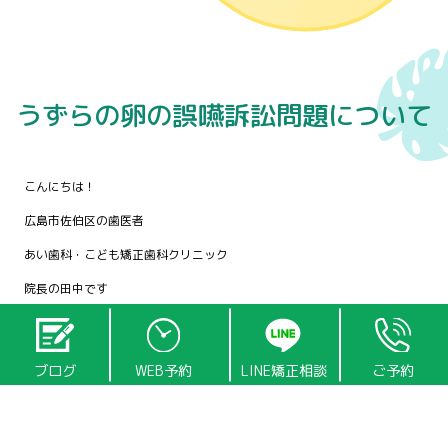
うずらの卵の誤嚥訴訟問題について
こんにちは！
広島市佐伯区の歯医者
あい歯科・こども矯正歯科クリニック
院長の田中です
先日ネットのニュースでうずらの卵の誤嚥死亡事故でお父さんが市を訴え
ブログ
WEB予約
LINE矯正相談
ご予約
たと言うニュースがありましたが、そこのコメント欄には「噛み方を教え
ない親が悪い」とかいう心無いコメントが散見されました
こういう給食などでの誤嚥の問題は毎年のように起こっており、これを