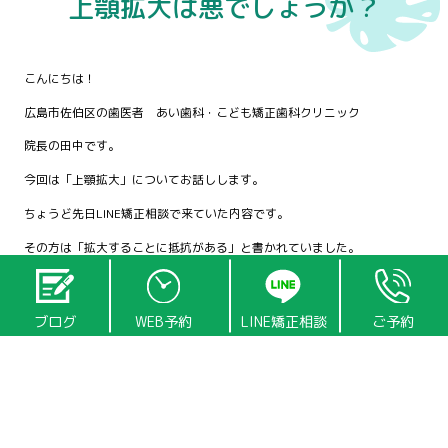
上顎拡大は悪でしょうか？
こんにちは！
広島市佐伯区の歯医者 あい歯科・こども矯正歯科クリニック
院長の田中です。
今回は「上顎拡大」についてお話しします。
ちょうど先日LINE矯正相談で来ていた内容です。
その方は「拡大することに抵抗がある」と書かれていました。
その気持ちよくわかります。
だから今回はその方へのご説明も兼ねて、「上顎拡大」について書いてみ
ブログ
WEB予約
LINE矯正相談
ご予約
たいと思います。是非とも正しく理解していただけたら幸いです。またこ
れは拡大に携わっている臨床家も認識していなければならないことです。
まず、臨床家の中にも歯が並ぶスペースを増やすためだけに拡大するもの
と勘違いされている方もいます。