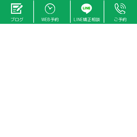
院長の田中です。
今回は2022年1月に8歳からMRC矯正を始めたYちゃんの矯正報告です
ブログ
WEB予約
LINE矯正相談
ご予約