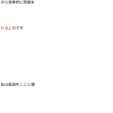
ながら効率的に呼吸を
される
』のです
を私は仮説をここに提