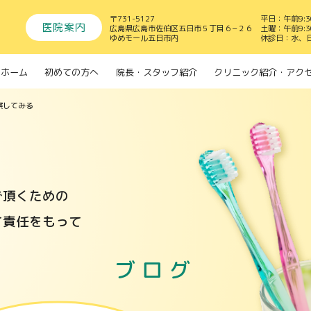
〒731-5127
平日：午前9:30
医院案内
広島県広島市佐伯区五日市５丁目６−２６
土曜：午前9:30
ゆめモール五日市内
休診日：水、
ホーム
初めての方へ
院長・スタッフ紹介
クリニック紹介・アク
察してみる
で頂くための
て責任をもって
ブログ