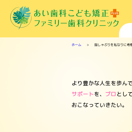
ホーム
>
指しゃぶりを私なりに考
より豊かな人生を歩ん
サポート
を、
プロ
とし
おこなっていきたい。