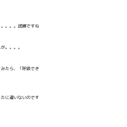
。。。。。試練ですね
んが。。。。
てみたら、「呼吸でき
したに違いないのです