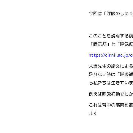
今回は「呼吸のしに
このことを説明する
「吸気筋」と「呼気
https://cir.nii.ac.
大坂先生の論文によ
足りない時は「呼吸
ら私たちは生きてい
例えば呼吸補助でわ
これは背中の筋肉を
ます