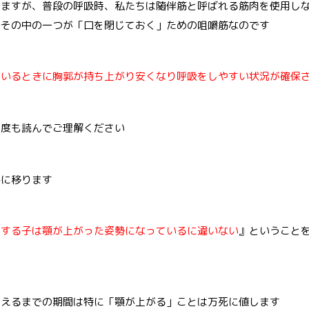
りますが、普段の呼吸時、私たちは随伴筋と呼ばれる筋肉を使用し
、その中の一つが「口を閉じておく」ための咀嚼筋なのです
ているときに胸郭が持ち上がり安くなり呼吸をしやすい状況が確保
何度も読んでご理解ください
察に移ります
をする子は顎が上がった姿勢になっているに違いない
』ということ
生えるまでの期間は特に「顎が上がる」ことは万死に値します