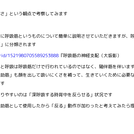
くさ」という観点で考察してみます
前に呼吸筋というものについて簡単に説明させていただきますが、
筋」に分類されます
jp/crid/1521980705589253888
『呼吸筋の神経支配（大坂彰）
ると呼吸は呼吸筋だけで行われているのではなく、随伴筋を伴いま
補助筋」も顔を出して吸いにくさを補って、生きていくために必要
ます
かりやすいのは「深呼吸する時背中を反らせる」状況です
補助筋として使用したから「反る」動作が加わったと考えてみたら