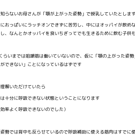
を知らないお母さんが「顎が上がった姿勢」で授乳していたとしま
手におっぱいにラッチオンできずに苦労し、中にはオッパイが飲め
いし、なんとかオッパイを食いちぎってでも生きるために飲む子供
くらいまでは咀嚼筋は働いていないので、仮に「顎の上がった姿勢
とができない」ことになっているはずです
ご理解いただけていたら
んは十分に呼吸できない状態ということになります
と効率よく呼吸できないのでした）
た姿勢では背中も反らせているので呼吸補助に使える筋肉はすでに